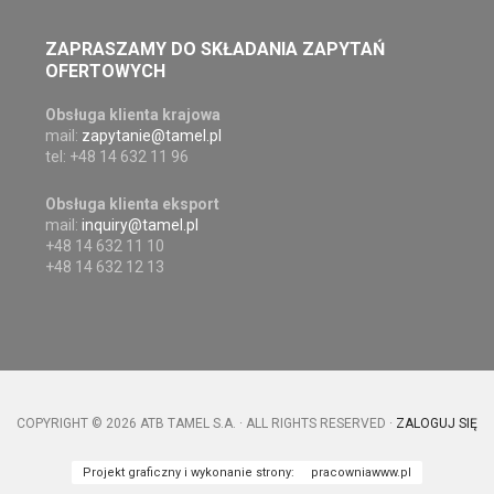
ZAPRASZAMY DO SKŁADANIA ZAPYTAŃ
OFERTOWYCH
Obsługa klienta krajowa
mail:
zapytanie@tamel.pl
tel: +48 14 632 11 96
Obsługa klienta eksport
mail:
inquiry@tamel.pl
+48 14 632 11 10
+48 14 632 12 13
COPYRIGHT © 2026 ATB TAMEL S.A. · ALL RIGHTS RESERVED ·
ZALOGUJ SIĘ
Projekt graficzny i wykonanie strony:
pracowniawww.pl